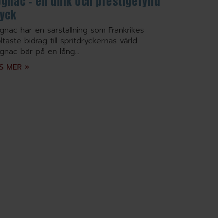
gnac – en unik och prestigefylld
ryck
gnac har en särställning som Frankrikes
ltaste bidrag till spritdryckernas värld.
gnac bär på en lång...
S MER »