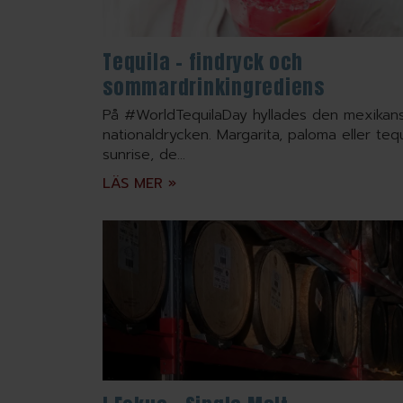
Tequila – findryck och
sommardrinkingrediens
På #WorldTequilaDay hyllades den mexikan
nationaldrycken. Margarita, paloma eller tequ
sunrise, de...
LÄS MER »