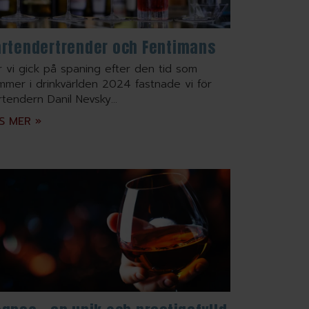
artendertrender och Fentimans
r vi gick på spaning efter den tid som
mmer i drinkvärlden 2024 fastnade vi för
rtendern Danil Nevsky...
S MER »