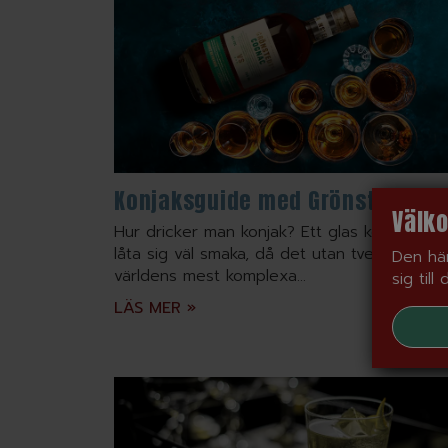
Konjaksguide med Grönstedts
Välko
Hur dricker man konjak? Ett glas konjak ska
låta sig väl smaka, då det utan tvekan är en
Den här
världens mest komplexa...
sig till
LÄS MER »