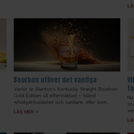
LÄ
Bourbon utöver det vanliga
Vi
fa
Varför är Blanton’s Kentucky Straight Bourbon
Gold Edition så eftertraktad – bland
Nu
whiskyentusiaster och samlare, eller som...
sn
var
LÄS MER »
LÄ