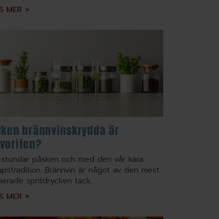
S MER »
lken brännvinskrydda är
voriten?
 stundar påsken och med den vår kära
apstradition. Brännvin är något av den mest
ierade spritdrycken tack...
S MER »