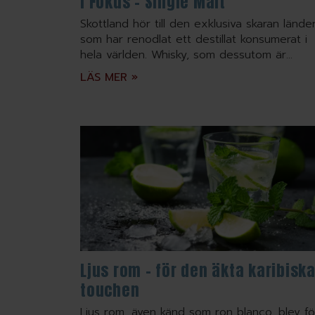
I Fokus – Single Malt
Skottland hör till den exklusiva skaran lände
som har renodlat ett destillat konsumerat i
hela världen. Whisky, som dessutom är...
LÄS MER »
Ljus rom – för den äkta karibisk
touchen
Ljus rom, även känd som ron blanco, blev fö