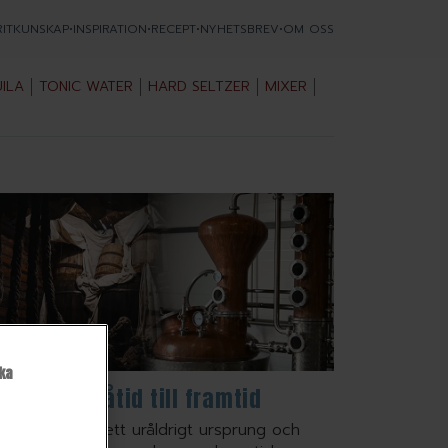
RITKUNSKAP
•
INSPIRATION
•
RECEPT
•
NYHETSBREV
•
OM OSS
ILA
TONIC WATER
HARD SELTZER
MIXER
ka
m – från dåtid till framtid
ckerröret har ett uråldrigt ursprung och