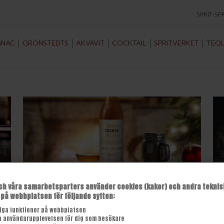
SPRIT
•
SP
NAC
GRÖNSTEDTS
AKVAVIT
COCKTAIL
SPRITVERKET
TEQU
ch våra samarbetsparters använder cookies (kakor) och andra teknis
Cognac till jul en svensk
Ro
 på webbplatsen för följande syften:
specialitet
iga funktioner på webbplatsen
vå
So
a användarupplevelsen för dig som besökare