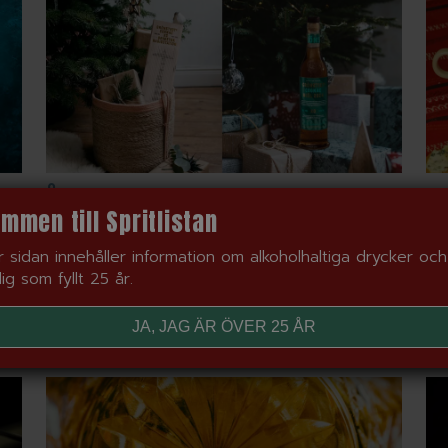
Årets julklapp – svensk konjak
Ko
mmen till Spritlistan
S
En 178-åring som fyller 20? Jo, det var vid
 av
grundandet av butiken J.D. Grönstedts & Co
 sidan innehåller information om alkoholhaltiga drycker och 
Gl
1846 som den första Grönstedts...
 dig som fyllt 25 år.
po
Var
LÄS MER »
JA, JAG ÄR ÖVER 25 ÅR
LÄ