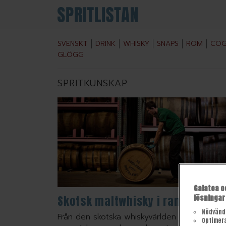
SVENSKT
DRINK
WHISKY
SNAPS
ROM
COG
GLÖGG
SPRITKUNSKAP
Galatea o
Skotsk maltwhisky i rampljuset
lösningar
Nödvänd
Från den skotska whiskyvärlden tittar vi på t
Optimer