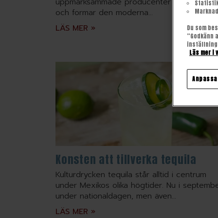
uppmärksammade producenter som är med
Statisti
och formar den moderna...
Marknad
LÄS MER »
Du som besö
”Godkänn al
inställning
Läs mer i 
Anpassa 
Konsten att tillverka tequila
Kulturdrycken tequila står alltid i centrum
under Mexikos olika högtider. Nu i septemb
under nationaldagen, men även...
LÄS MER »