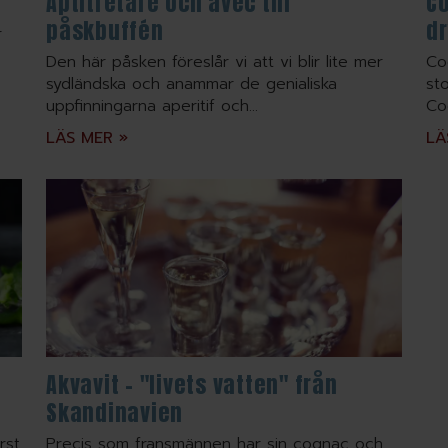
Aptitretare och avec till
Co
påskbuffén
d
r
Den här påsken föreslår vi att vi blir lite mer
Co
sydländska och anammar de genialiska
sto
uppfinningarna aperitif och...
Co
LÄS MER »
LÄ
a
Akvavit – "livets vatten" från
Skandinavien
rst
Precis som fransmännen har sin cognac och