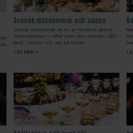
Svensk midsommar och snaps
B
Svensk midsommar är en av Nordens äldsta
Nä
festtraditioner – efter julen den största i vårt
ko
ska
land. I städer och ute på landet...
ba
ila
LÄS MER »
LÄ