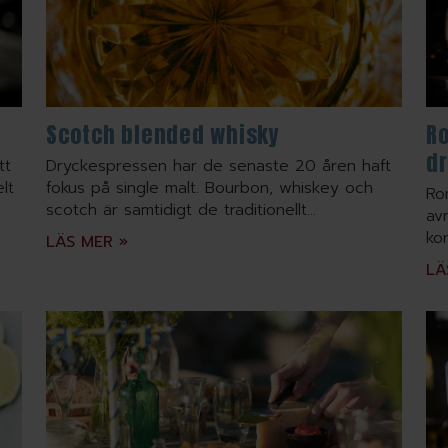
Scotch blended whisky
R
d
tt
Dryckespressen har de senaste 20 åren haft
lt
fokus på single malt. Bourbon, whiskey och
Ro
scotch är samtidigt de traditionellt...
av
ko
LÄS MER »
LÄ