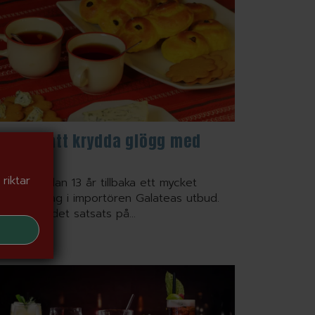
nsten att krydda glögg med
ören
riktar
ögg är sedan 13 år tillbaka ett mycket
pulärt inslag i importören Galateas utbud.
je år har det satsats på...
S MER »